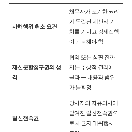
채무자가 포기한 권리
가 독립된 재산적 가
사해행위 취소 요건
치를 가지고 강제집행
이 가능해야 함
협의 또는 심판 전까
재산분할청구권의 성
지는 추상적 권리에
격
불과 — 내용과 범위
가 불확정
당사자의 자유의사에
맡겨진 일신전속권으
일신전속권
로 채권자 대위행사