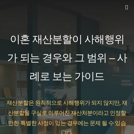
컨
텐
츠
로
이혼 재산분할이 사해행위
건
너
가 되는 경우와 그 범위 – 사
뛰
례로 보는 가이드
기
재산분할은 원칙적으로 사해행위가 되지 않지만, 재
산분할을 구실로 이루어진 재산처분이라고 인정할
만한 특별한 사정이 있는 경우에는 문제 될 수 있습
니다.