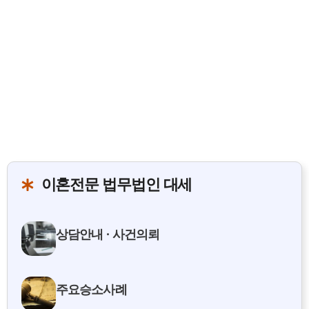
테
고
리
이혼전문 법무법인 대세
상담안내 · 사건의뢰
주요승소사례