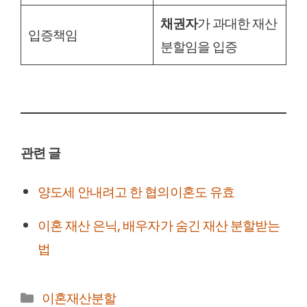
채권자
가 과대한 재산
입증책임
분할임을 입증
관련 글
양도세 안내려고 한 협의이혼도 유효
이혼 재산 은닉, 배우자가 숨긴 재산 분할받는
법
카
이혼재산분할