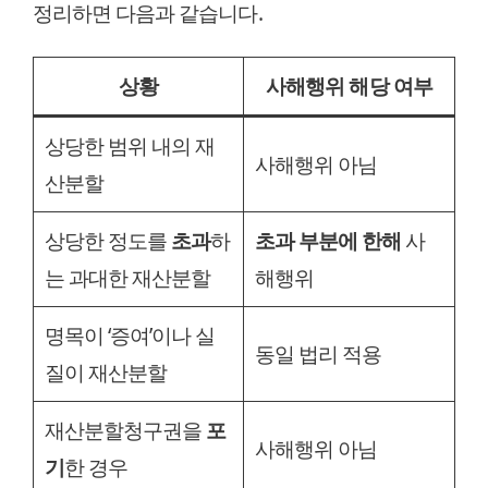
정리하면 다음과 같습니다.
상황
사해행위 해당 여부
상당한 범위 내의 재
사해행위 아님
산분할
상당한 정도를
초과
하
초과 부분에 한해
사
는 과대한 재산분할
해행위
명목이 ‘증여’이나 실
동일 법리 적용
질이 재산분할
재산분할청구권을
포
사해행위 아님
기
한 경우