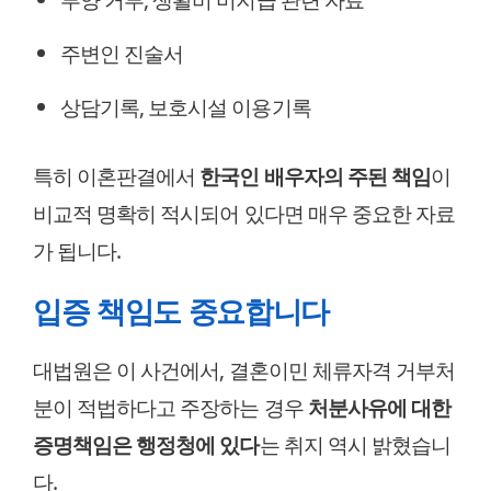
주변인 진술서
상담기록, 보호시설 이용기록
특히 이혼판결에서
한국인 배우자의 주된 책임
이
비교적 명확히 적시되어 있다면 매우 중요한 자료
가 됩니다.
입증 책임도 중요합니다
대법원은 이 사건에서, 결혼이민 체류자격 거부처
분이 적법하다고 주장하는 경우
처분사유에 대한
증명책임은 행정청에 있다
는 취지 역시 밝혔습니
다.