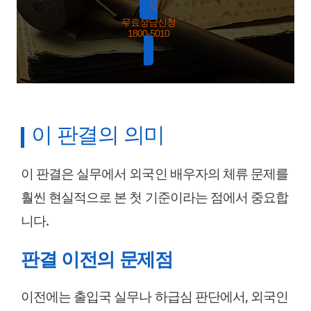
무료상담신청
1800-5010
이 판결의 의미
이 판결은 실무에서 외국인 배우자의 체류 문제를
훨씬 현실적으로 본 첫 기준이라는 점에서 중요합
니다.
판결 이전의 문제점
이전에는 출입국 실무나 하급심 판단에서, 외국인