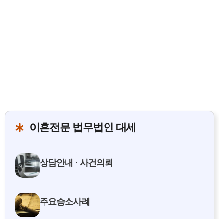
테
고
리
이혼전문 법무법인 대세
상담안내 · 사건의뢰
주요승소사례