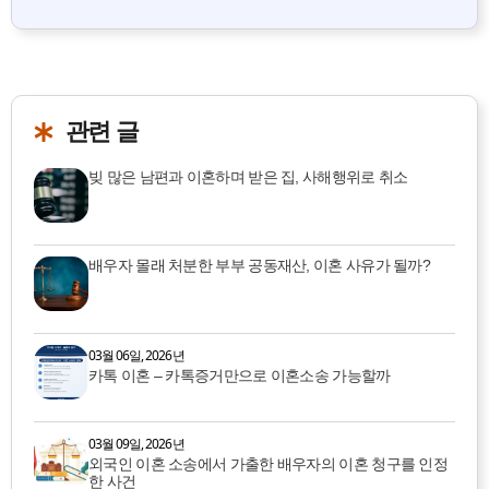
관련 글
빚 많은 남편과 이혼하며 받은 집, 사해행위로 취소
배우자 몰래 처분한 부부 공동재산, 이혼 사유가 될까?
03월 06일, 2026년
카톡 이혼 – 카톡증거만으로 이혼소송 가능할까
03월 09일, 2026년
외국인 이혼 소송에서 가출한 배우자의 이혼 청구를 인정
한 사건