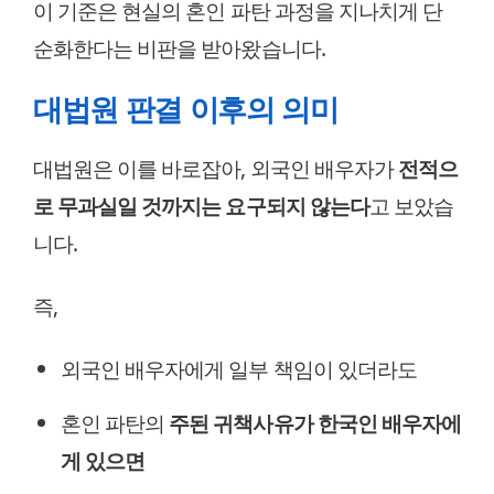
이 기준은 현실의 혼인 파탄 과정을 지나치게 단
순화한다는 비판을 받아왔습니다.
대법원 판결 이후의 의미
대법원은 이를 바로잡아, 외국인 배우자가
전적으
로 무과실일 것까지는 요구되지 않는다
고 보았습
니다.
즉,
외국인 배우자에게 일부 책임이 있더라도
혼인 파탄의
주된 귀책사유가 한국인 배우자에
게 있으면