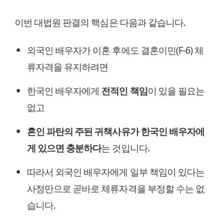
이번 대법원 판결의 핵심은 다음과 같습니다.
외국인 배우자가 이혼 후에도 결혼이민(F-6) 체
류자격을 유지하려면
한국인 배우자에게
전적인 책임
이 있을 필요는
없고
혼인 파탄의 주된 귀책사유가 한국인 배우자에
게 있으면 충분하다
는 것입니다.
따라서 외국인 배우자에게 일부 책임이 있다는
사정만으로 곧바로 체류자격을 부정할 수는 없
습니다.