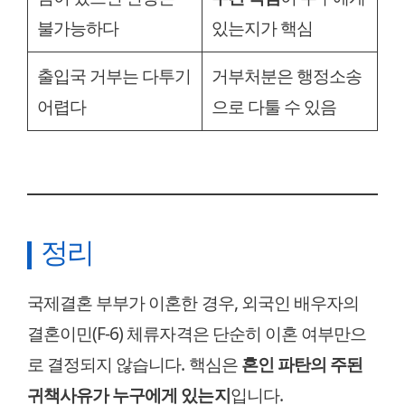
불가능하다
있는지가 핵심
출입국 거부는 다투기
거부처분은 행정소송
어렵다
으로 다툴 수 있음
정리
국제결혼 부부가 이혼한 경우, 외국인 배우자의
결혼이민(F-6) 체류자격은 단순히 이혼 여부만으
로 결정되지 않습니다. 핵심은
혼인 파탄의 주된
귀책사유가 누구에게 있는지
입니다.