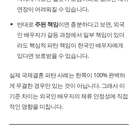
연장이 어려워질 수 있습니다.
반대로
주된 책임
이면 충분하다고 보면, 외국
인 배우자가 갈등 과정에서 일부 책임이 있더
라도 핵심적 파탄 책임이 한국인 배우자에게
있다면 보호받을 수 있습니다.
실제 국제결혼 파탄 사례는 한쪽이 100% 완벽하
게 무결한 경우만 있는 것이 아닙니다. 그래서 이
기준 차이는 외국인 배우자의 체류 안정성에 직접
적인 영향을 미칩니다.