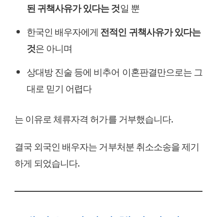
된 귀책사유가 있다는 것
일 뿐
한국인 배우자에게
전적인 귀책사유가 있다는
것
은 아니며
상대방 진술 등에 비추어 이혼판결만으로는 그
대로 믿기 어렵다
는 이유로 체류자격 허가를 거부했습니다.
결국 외국인 배우자는 거부처분 취소소송을 제기
하게 되었습니다.