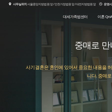
컨
사무실위치
서울중앙지방법원 앞 / 인천가정법원 앞 / 대전지방법원 앞
운영시
텐
대세가족법센터
이혼 Qn
츠
로
건
중매로 만
너
뛰
기
사기결혼은 혼인에 있어서 중요한 내용을 허
니다. 중매로