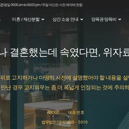
간
평일 09:00 am to 06:00 pm / 주말 야간은 사전 예약에 한함
A
이혼 / 재산분할
상간 소송 안내
양육권·양육비
나 결혼했는데 속였다면, 위자
위로 고지하거나 마땅히 사전에 설명했어야 할 내용을 설
 만난 경우 고지의무는 좀 더 폭넓게 인정되는 것에 주의
ABOUT
대표번호
법무법인 대세
1800 - 5010