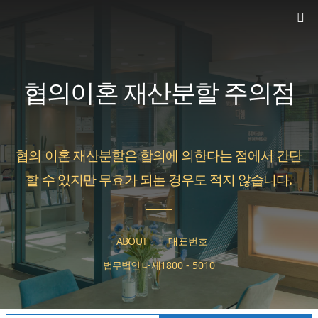
컨
텐
츠
로
협의이혼 재산분할 주의점
건
너
협의 이혼 재산분할은 합의에 의한다는 점에서 간단
뛰
할 수 있지만 무효가 되는 경우도 적지 않습니다.
기
ABOUT
대표번호
법무법인 대세
1800 - 5010