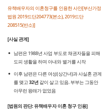
유책배우자의 이혼청구를 인용한 사안[부산가정
법원 2019드단204773(본소), 2019드단
208515(반소)]
[사실 관계]
남편은 1988년 사업 부도로 채권자들을 피해
도피 생활을 하며 아내와 별거를 시작
이후 남편은 다른 여성(상간녀)과 사실혼 관계
를 맺고
32년
같이 살고 있음. 부부는 그동안
아무런 왕래가 없었음
[법원의 판단: 유책배우자 이혼 청구 인용]