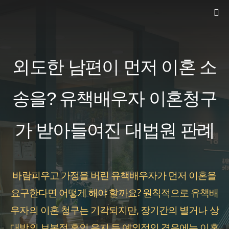
컨
텐
츠
로
외도한 남편이 먼저 이혼 소
건
너
송을? 유책배우자 이혼청구
뛰
가 받아들여진 대법원 판례
기
바람피우고 가정을 버린 유책배우자가 먼저 이혼을
요구한다면 어떻게 해야 할까요? 원칙적으로 유책배
우자의 이혼 청구는 기각되지만, 장기간의 별거나 상
대방의 보복적 혼인 유지 등 예외적인 경우에는 이혼