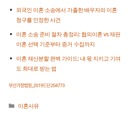
외국인 이혼 소송에서 가출한 배우자의 이혼
청구를 인정한 사건
이혼 소송 준비 절차 총정리: 협의이혼 vs 재판
이혼 선택 기준부터 증거 수집까지
이혼 재산분할 완벽 가이드: 내 몫 지키고 기여
도 최대로 받는 법
부산가정법원_2019드단204773
카
이혼사유
테
고
리