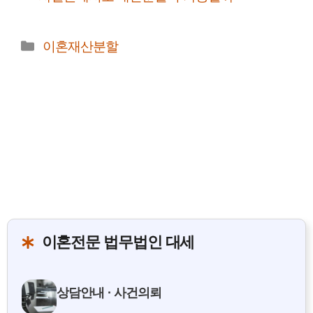
카
이혼재산분할
테
고
리
이혼전문 법무법인 대세
상담안내 · 사건의뢰