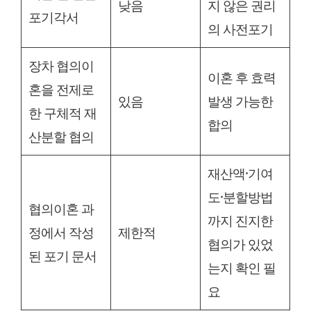
낮음
지 않은 권리
포기각서
의 사전포기
장차 협의이
이혼 후 효력
혼을 전제로
있음
발생 가능한
한 구체적 재
합의
산분할 협의
재산액·기여
도·분할방법
협의이혼 과
까지 진지한
정에서 작성
제한적
협의가 있었
된 포기 문서
는지 확인 필
요