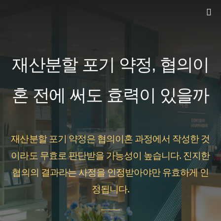
컨
텐
츠
로
재산분할 포기 약정, 협의이
건
너
혼 전에 써도 효력이 있을까
뛰
기
재산분할 포기 약정은 협의이혼 과정에서 작성한 것
이라도 무효로 판단받을 가능성이 높습니다. 진지한
협의의 결과라는 사정을 인정받아야만 유효하게 인
정됩니다.