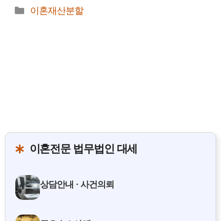
카
이혼재산분할
테
고
리
이혼전문 법무법인 대세
상담안내 · 사건의뢰