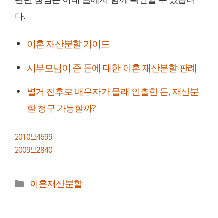
다.
이혼 재산분할 가이드
시부모님이 준 돈에 대한 이혼 재산분할 판례
별거 전후로 배우자가 몰래 인출한 돈, 재산분
할 청구 가능할까?
2010므4699
2009므2840
카
이혼재산분할
테
고