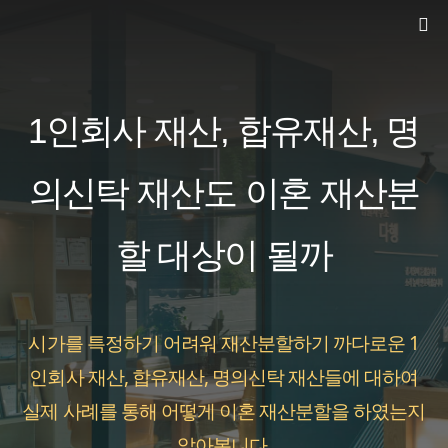
컨
텐
츠
로
1인회사 재산, 합유재산, 명
건
너
의신탁 재산도 이혼 재산분
뛰
할 대상이 될까
기
시가를 특정하기 어려워 재산분할하기 까다로운 1
인회사 재산, 합유재산, 명의신탁 재산들에 대하여
실제 사례를 통해 어떻게 이혼 재산분할을 하였는지
알아봅니다.