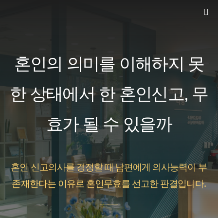
컨
텐
츠
로
혼인의 의미를 이해하지 못
건
너
한 상태에서 한 혼인신고, 무
뛰
효가 될 수 있을까
기
혼인 신고의사를 경정할 때 남편에게 의사능력이 부
존재한다는 이유로 혼인무효를 선고한 판결입니다.