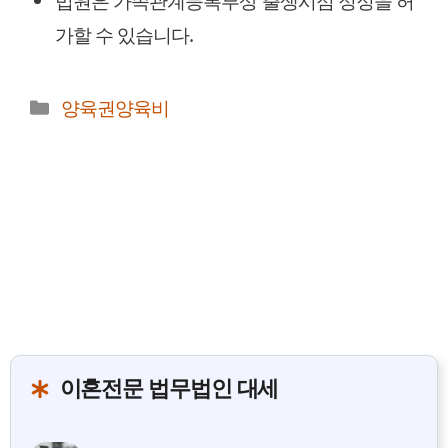
법원은 가족관계등록부상 출생시점 정정을 허
가할 수 있습니다.
카
양육권양육비
테
고
리
이혼전문 법무법인 대세