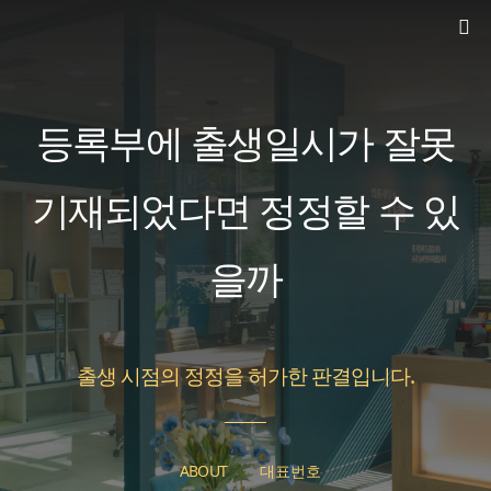
컨
텐
츠
로
등록부에 출생일시가 잘못
건
너
기재되었다면 정정할 수 있
뛰
을까
기
출생 시점의 정정을 허가한 판결입니다.
ABOUT
대표번호