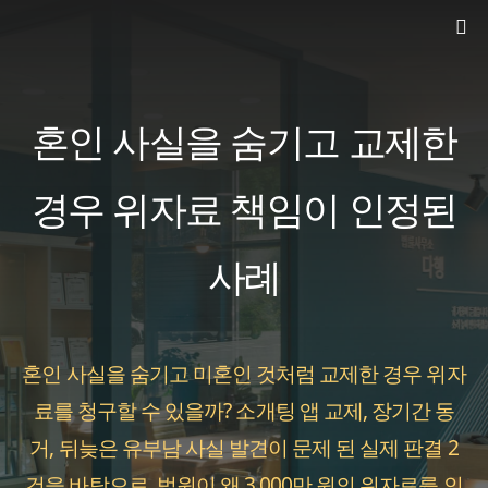
컨
텐
츠
로
혼인 사실을 숨기고 교제한
건
너
경우 위자료 책임이 인정된
뛰
사례
기
혼인 사실을 숨기고 미혼인 것처럼 교제한 경우 위자
료를 청구할 수 있을까? 소개팅 앱 교제, 장기간 동
거, 뒤늦은 유부남 사실 발견이 문제 된 실제 판결 2
건을 바탕으로, 법원이 왜 3,000만 원의 위자료를 인