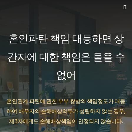
컨
텐
츠
로
혼인파탄 책임 대등하면 상
건
너
간자에 대한 책임은 물을 수
뛰
없어
기
혼인관계 파탄에 관한 부부 쌍방의 책임정도가 대등
하여 배우자의 손해배상의무가 성립하지 않는 경우,
제3자에게도 손해배상책임이 인정되지 않습니다.